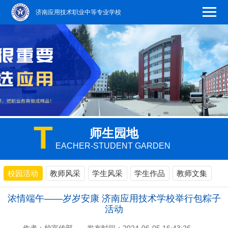
济南应用技术职业中等专业学校
T
师生园地
EACHER-STUDENT GARDEN
校园活动
教师风采
学生风采
学生作品
教师文集
浓情端午——岁岁安康 济南应用技术学校举行包粽子
活动